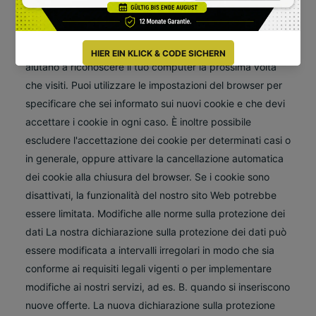
vengono automaticamente cancellati dopo aver lasciato il
nostro sito. Altri cookie rimangono memorizzati sul tuo
computer fino a quando non li elimini. Questi cookie
aiutano a riconoscere il tuo computer la prossima volta
che visiti. Puoi utilizzare le impostazioni del browser per
specificare che sei informato sui nuovi cookie e che devi
accettare i cookie in ogni caso. È inoltre possibile
escludere l'accettazione dei cookie per determinati casi o
in generale, oppure attivare la cancellazione automatica
dei cookie alla chiusura del browser. Se i cookie sono
disattivati, la funzionalità del nostro sito Web potrebbe
essere limitata. Modifiche alle norme sulla protezione dei
dati La nostra dichiarazione sulla protezione dei dati può
essere modificata a intervalli irregolari in modo che sia
conforme ai requisiti legali vigenti o per implementare
modifiche ai nostri servizi, ad es. B. quando si inseriscono
nuove offerte. La nuova dichiarazione sulla protezione