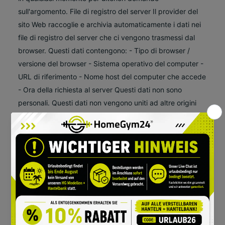
sull'argomento. File di registro del server Il provider del
sito Web raccoglie e archivia automaticamente i dati nei
file di registro del server che ci vengono trasmessi dal
browser. Questi dati contengono: - Tipo di browser /
versione del browser - Sistema operativo del computer -
URL di riferimento - Nome host del computer che accede
- Ora della richiesta al server Questi dati non sono
personali. Questi dati non vengono uniti ad altre origini
dati. Se veniamo a conoscenza di indicazioni specifiche
di uso illegale, ci riserviamo il diritto di controllare questi
dati a posteriori. Cookie Molti siti web utilizzano i cookie. I
cookie sono innocui per il tuo computer e privi di virus.
Servono a rendere le offerte Internet più amichevoli, più
efficaci e più sicure per i visitatori di un sito web. I cookie
sono piccoli file di testo che vengono depositati sul tuo
computer e utilizzati dal tuo browser. Solitamente
utilizziamo i cosiddetti "cookie di sessione". Questi