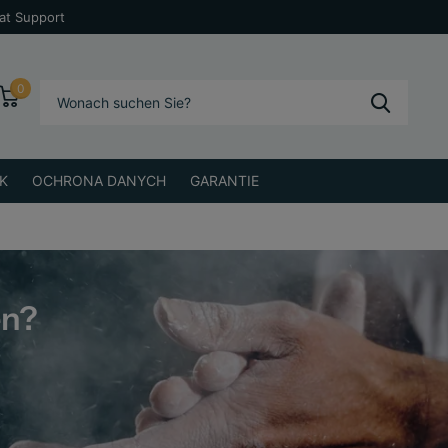
at Support
0
K
OCHRONA DANYCH
GARANTIE
en?