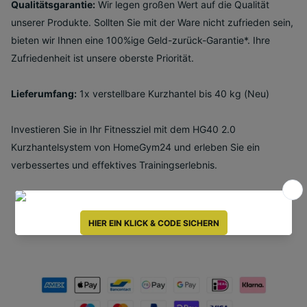
Qualitätsgarantie:
Wir legen großen Wert auf die Qualität
unserer Produkte. Sollten Sie mit der Ware nicht zufrieden sein,
bieten wir Ihnen eine 100%ige Geld-zurück-Garantie*. Ihre
Zufriedenheit ist unsere oberste Priorität.
Lieferumfang:
1x verstellbare Kurzhantel bis 40 kg (Neu)
Investieren Sie in Ihr Fitnessziel mit dem HG40 2.0
Kurzhantelsystem von HomeGym24 und erleben Sie ein
verbessertes und effektives Trainingserlebnis.