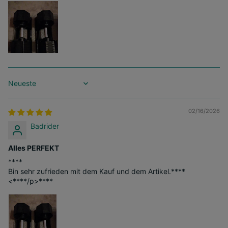
Sort by
02/16/2026
Badrider
Alles PERFEKT
****
Bin sehr zufrieden mit dem Kauf und dem Artikel.
****
<
****
/p>
****